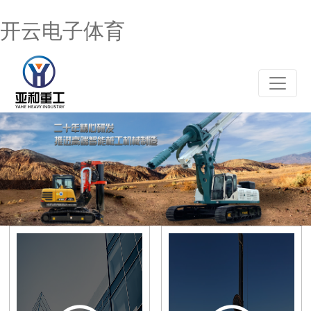
开云电子体育