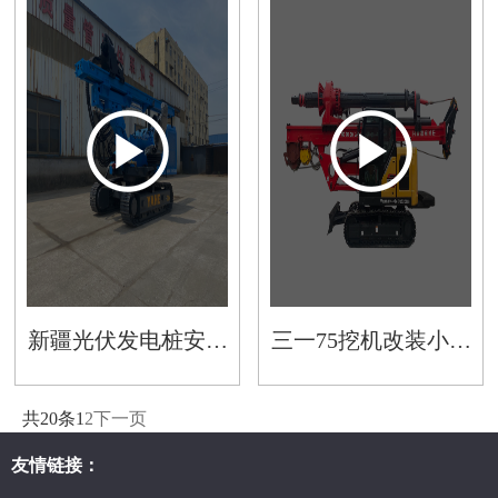
新疆光伏发电桩安装
三一75挖机改装小型
施工现场
旋挖钻机
共20条
1
2
下一页
友情链接：