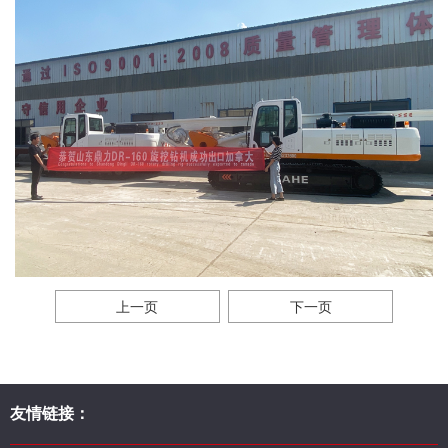
上一页
下一页
友情链接：