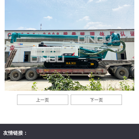
上一页
下一页
友情链接：